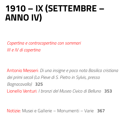
1910 – IX (SETTEMBRE –
ANNO IV)
Copertina e controcopertina con sommari
III e IV di copertina
Antonio Messeri:
Di una insigne e poco nota Basilica cristiana
dei primi secoli (La Pieve di S. Pietro in Sylvis, presso
Bagnacavallo)
325
Lionello Venturi:
I bronzi del Museo Civico di Belluno
353
Notizie:
Musei e Gallerie – Monumenti – Varie
367