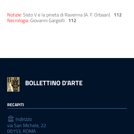
Notizie:
Sisto V e la pineta di Ravenna (A. F. Orbaan)
112
Necrologia:
Giovanni Gargiolli
112
BOLLETTINO D'ARTE
RECAPITI
Indirizzo
via San Michele, 22
00153, ROMA