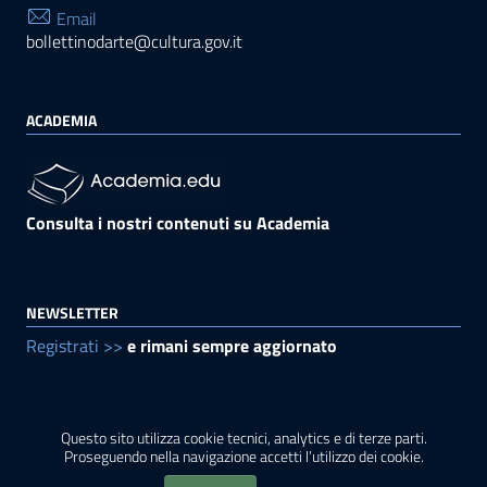
Email
bollettinodarte@cultura.gov.it
ACADEMIA
Consulta i nostri contenuti su Academia
NEWSLETTER
Registrati >>
e rimani sempre aggiornato
Questo sito utilizza cookie tecnici, analytics e di terze parti.
Sezione Link Utili
Privacy
|
Cookie policy
|
Note legali
|
Contatti
|
Proseguendo nella navigazione accetti l’utilizzo dei cookie.
Accessibilità
|
Crediti
|
Mappa
|
Rss
|