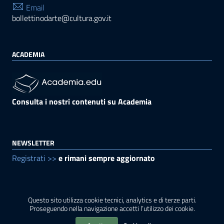
Email
bollettinodarte@cultura.gov.it
ACADEMIA
Consulta i nostri contenuti su Academia
NEWSLETTER
Registrati >>
e rimani sempre aggiornato
Questo sito utilizza cookie tecnici, analytics e di terze parti.
Sezione Link Utili
Privacy
|
Cookie policy
|
Note legali
|
Contatti
|
Proseguendo nella navigazione accetti l’utilizzo dei cookie.
Accessibilità
|
Crediti
|
Mappa
|
Rss
|