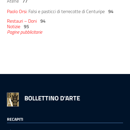
Atene
77
Paolo Orsi:
Falsi e pasticci di terrecotte di Centuripe
94
Restauri – Doni
94
Notizie
95
Pagine pubblicitarie
BOLLETTINO D'ARTE
RECAPITI