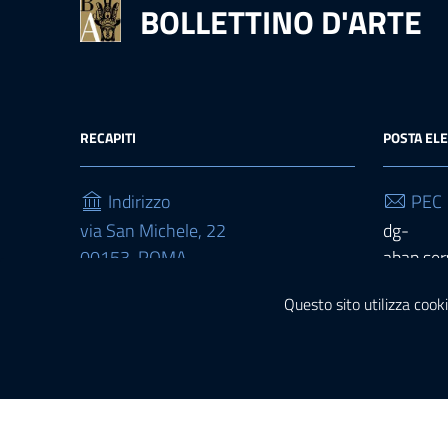
BOLLETTINO D'ARTE
RECAPITI
POSTA EL
Indirizzo
PEC
via San Michele, 22
dg-
00153, ROMA
abap.ser
Telefono
Emai
Questo sito utilizza cooki
(+39) 06 6723 4329
bolletti
Sezione Link Utili
Privacy
|
Cookie policy
|
Note legali
|
Contatti
|
Accessib