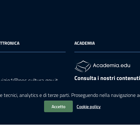
ETTRONICA
ACADEMIA
Consulta i nostri contenut
vizio1@pec.cultura.gov.it
Academia
l
e tecnici, analytics e di terze parti. Proseguendo nella navigazione acc
nodarte@cultura.gov.it
Accetto
Cookie policy
ilità
|
Crediti
|
Mappa
|
Rss
|