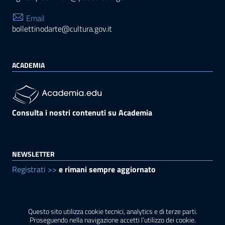
Email
bollettinodarte@cultura.gov.it
ACADEMIA
Consulta i nostri contenuti su Academia
NEWSLETTER
Registrati >>
e rimani sempre aggiornato
Questo sito utilizza cookie tecnici, analytics e di terze parti.
Sezione Link Utili
Privacy
|
Cookie policy
|
Note legali
|
Contatti
|
Proseguendo nella navigazione accetti l’utilizzo dei cookie.