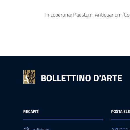
In copertina: Paestum, Antiquarium, Cop
BOLLETTINO D'ARTE
RECAPITI
POSTA EL
Indirizzo
PEC