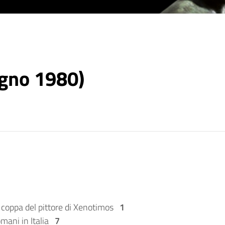
ugno 1980)
coppa del pittore di Xenotimos
1
romani in Italia
7