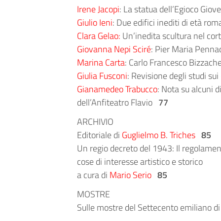
Irene Jacopi
: La statua dell’Egioco Gio
Giulio Ieni
: Due edifici inediti di età 
Clara Gelao:
Un’inedita scultura nel cor
Giovanna Nepi Sciré
: Pier Maria Penna
Marina Carta
: Carlo Francesco Bizzache
Giulia Fusconi
: Revisione degli studi s
Gianamedeo Trabucco
: Nota su alcuni 
dell’Anfiteatro Flavio
77
ARCHIVIO
Editoriale di
Guglielmo B. Triches
85
Un regio decreto del 1943: Il regolamen
cose di interesse artistico e storico
a cura di
Mario Serio
85
MOSTRE
Sulle mostre del Settecento emiliano d