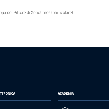
pa del Pittore di Xenotimos (particolare)
ETTRONICA
ACADEMIA