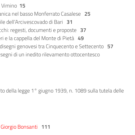
ve Vimino
15
romanica nel basso Monferrato Casalese
25
tile dell’Arcivescovado di Bari
31
cchi: regesti, documenti e proposte
37
ri e la cappella del Monte di Pietà
49
ui disegni genovesi tra Cinquecento e Settecento
57
disegni di un inedito rilevamento ottocentesco
to della legge 1° giugno 1939, n. 1089 sulla tutela delle
i
Giorgio Bonsanti
111