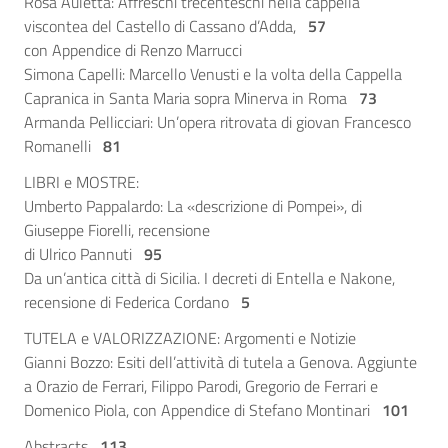
Rosa Auletta: Affreschi trecenteschi nella cappella
viscontea del Castello di Cassano d’Adda,
57
con Appendice di Renzo Marrucci
Simona Capelli: Marcello Venusti e la volta della Cappella
Capranica in Santa Maria sopra Minerva in Roma
73
Armanda Pellicciari: Un’opera ritrovata di giovan Francesco
Romanelli
81
LIBRI e MOSTRE:
Umberto Pappalardo: La «descrizione di Pompei», di
Giuseppe Fiorelli, recensione
di Ulrico Pannuti
95
Da un’antica città di Sicilia. I decreti di Entella e Nakone,
recensione di Federica Cordano
5
TUTELA e VALORIZZAZIONE: Argomenti e Notizie
Gianni Bozzo: Esiti dell’attività di tutela a Genova. Aggiunte
a Orazio de Ferrari, Filippo Parodi, Gregorio de Ferrari e
Domenico Piola, con Appendice di Stefano Montinari
101
Abstracts
113