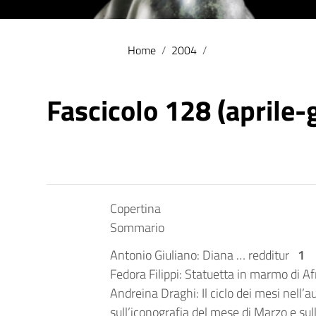
Home
/
2004
/
Fascicolo 128 (aprile
Copertina
Sommario
Antonio Giuliano: Diana … redditur
1
Fedora Filippi: Statuetta in marmo di A
Andreina Draghi: Il ciclo dei mesi nell’
sull’iconografia del mese di Marzo e su