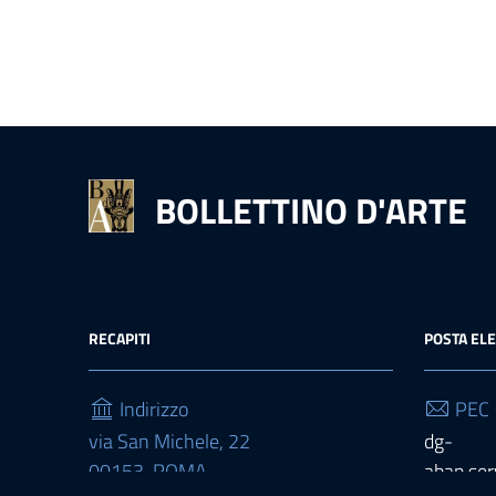
BOLLETTINO D'ARTE
RECAPITI
POSTA EL
Indirizzo
PEC
via San Michele, 22
dg-
00153, ROMA
abap.ser