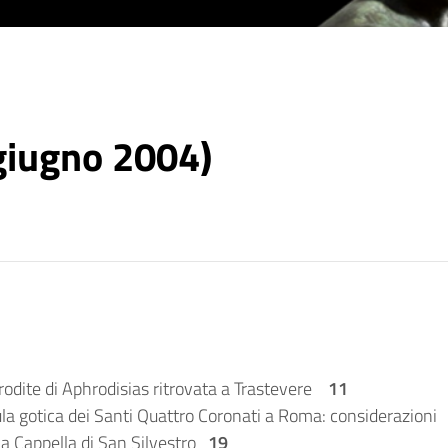
-giugno 2004)
frodite di Aphrodisias ritrovata a Trastevere
11
aula gotica dei Santi Quattro Coronati a Roma: considerazioni
lla Cappella di San Silvestro
19