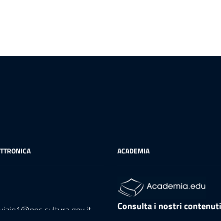
ETTRONICA
ACADEMIA
Consulta i nostri contenut
vizio1@pec.cultura.gov.it
Academia