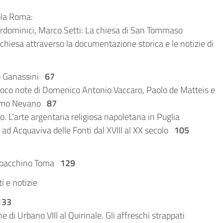
ola Roma:
erdominici, Marco Setti: La chiesa di San Tommaso
a chiesa attraverso la documentazione storica e le notizie di
io Ganassini
67
poco note di Domenico Antonio Vaccaro, Paolo de Matteis e
Grumo Nevano
87
o. L’arte argentaria religiosa napoletana in Puglia
ad Acquaviva delle Fonti dal XVIII al XX secolo
105
 Gioacchino Toma
129
e notizie
133
 di Urbano VIII al Quirinale. Gli affreschi strappati