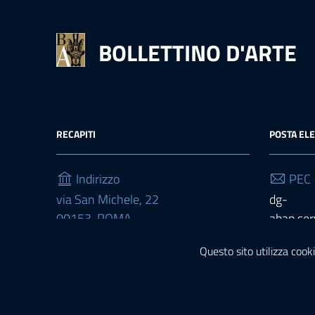
BOLLETTINO D'ARTE
RECAPITI
POSTA EL
Indirizzo
PEC
via San Michele, 22
dg-
00153, ROMA
abap.ser
Telefono
Emai
Questo sito utilizza cooki
(+39) 06 6723 4329
bolletti