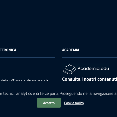
ETTRONICA
ACADEMIA
Consulta i nostri contenut
vizio1@pec.cultura.gov.it
Academia
l
e tecnici, analytics e di terze parti. Proseguendo nella navigazione acc
nodarte@cultura.gov.it
Accetto
Cookie policy