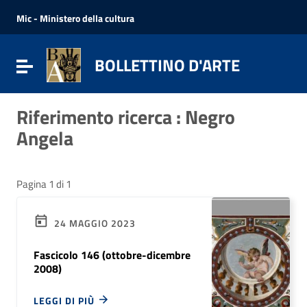
Vai ai contenuti
Vai al menu di navigazione
Mic - Ministero della cultura
Vai al footer
BOLLETTINO D'ARTE
Attiva / disattiva la navigazione
Riferimento ricerca : Negro
Angela
Pagina 1 di 1
24 MAGGIO 2023
Fascicolo 146 (ottobre-dicembre
2008)
LEGGI DI PIÙ