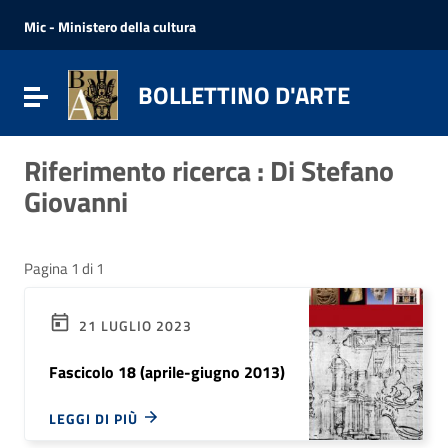
Vai ai contenuti
Vai al menu di navigazione
Mic - Ministero della cultura
Vai al footer
BOLLETTINO D'ARTE
Attiva / disattiva la navigazione
Riferimento ricerca : Di Stefano
Giovanni
Pagina 1 di 1
21 LUGLIO 2023
Fascicolo 18 (aprile-giugno 2013)
LEGGI DI PIÙ