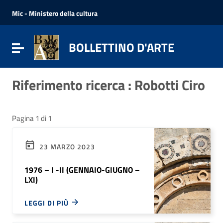
Vai ai contenuti
Vai al menu di navigazione
Mic - Ministero della cultura
Vai al footer
BOLLETTINO D'ARTE
Attiva / disattiva la navigazione
Riferimento ricerca : Robotti Ciro
Pagina 1 di 1
23 MARZO 2023
1976 – I -II (GENNAIO-GIUGNO –
LXI)
LEGGI DI PIÙ