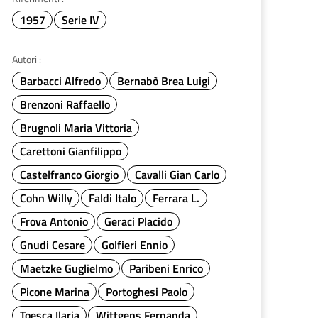
1957
Serie IV
Autori :
Barbacci Alfredo
Bernabò Brea Luigi
Brenzoni Raffaello
Brugnoli Maria Vittoria
Carettoni Gianfilippo
Castelfranco Giorgio
Cavalli Gian Carlo
Cohn Willy
Faldi Italo
Ferrara L.
Frova Antonio
Geraci Placido
Gnudi Cesare
Golfieri Ennio
Maetzke Guglielmo
Paribeni Enrico
Picone Marina
Portoghesi Paolo
Toesca Ilaria
Wittgens Fernanda