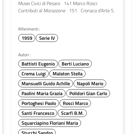
Musei Civici di Pesaro 141 Marco Rosci:
Contributi al Morazzone 151 Cronaca d’Arte S.
Riferimenti :
1959
Serie IV
Autori :
Battisti Eugenio
Berti Luciano
Crema Luigi
Malaton Stella
Mansuelli Guido Achille
Napoli Mario
Paolini Maria Grazia
Polidori Gian Carlo
Portoghesi Paolo
Rosci Marco
Santi Francesco
Scarfi B.M.
Squarciapino Floriani Maria
Stucchi Sandro