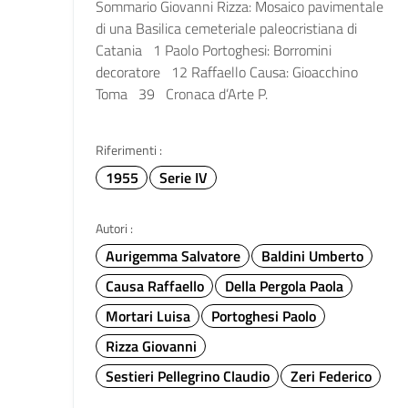
Sommario Giovanni Rizza: Mosaico pavimentale
di una Basilica cemeteriale paleocristiana di
Catania 1 Paolo Portoghesi: Borromini
decoratore 12 Raffaello Causa: Gioacchino
Toma 39 Cronaca d’Arte P.
Riferimenti :
1955
Serie IV
Autori :
Aurigemma Salvatore
Baldini Umberto
Causa Raffaello
Della Pergola Paola
Mortari Luisa
Portoghesi Paolo
Rizza Giovanni
Sestieri Pellegrino Claudio
Zeri Federico