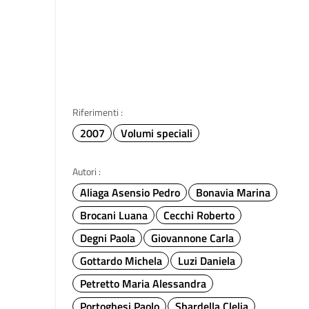
Riferimenti :
2007
Volumi speciali
Autori :
Aliaga Asensio Pedro
Bonavia Marina
Brocani Luana
Cecchi Roberto
Degni Paola
Giovannone Carla
Gottardo Michela
Luzi Daniela
Petretto Maria Alessandra
Portoghesi Paolo
Sbardella Clelia