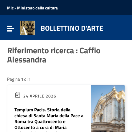
Vai ai contenuti
Vai al menu di navigazione
Mic - Ministero della cultura
Vai al footer
BOLLETTINO D'ARTE
Attiva / disattiva la navigazione
Riferimento ricerca : Caffio
Alessandra
Pagina 1 di 1
24 APRILE 2026
Templum Pacis. Storia della
chiesa di Santa Maria della Pace a
Roma tra Quattrocento e
Ottocento a cura di Maria