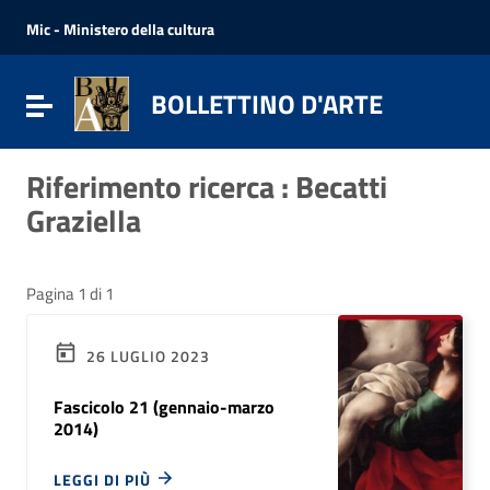
Vai ai contenuti
Vai al menu di navigazione
Mic - Ministero della cultura
Vai al footer
BOLLETTINO D'ARTE
Attiva / disattiva la navigazione
Riferimento ricerca : Becatti
Graziella
Pagina 1 di 1
26 LUGLIO 2023
Fascicolo 21 (gennaio-marzo
2014)
LEGGI DI PIÙ