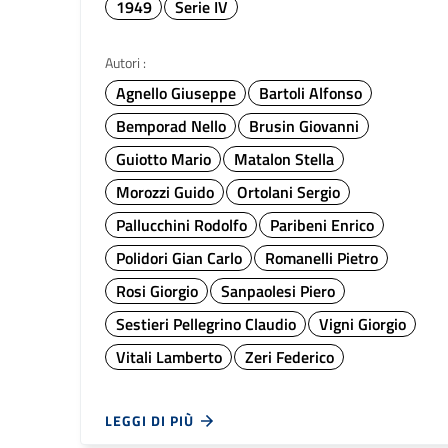
1949
Serie IV
Autori :
Agnello Giuseppe
Bartoli Alfonso
Bemporad Nello
Brusin Giovanni
Guiotto Mario
Matalon Stella
Morozzi Guido
Ortolani Sergio
Pallucchini Rodolfo
Paribeni Enrico
Polidori Gian Carlo
Romanelli Pietro
Rosi Giorgio
Sanpaolesi Piero
Sestieri Pellegrino Claudio
Vigni Giorgio
Vitali Lamberto
Zeri Federico
LEGGI DI PIÙ