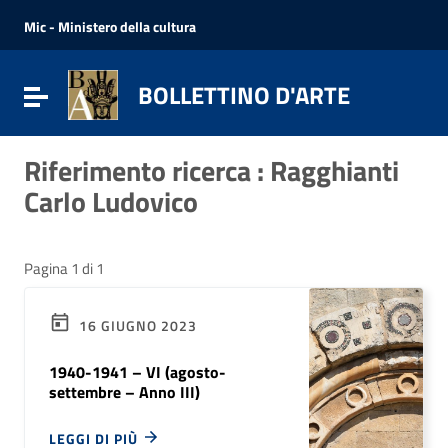
Vai ai contenuti
Vai al menu di navigazione
Mic - Ministero della cultura
Vai al footer
BOLLETTINO D'ARTE
Attiva / disattiva la navigazione
Riferimento ricerca : Ragghianti
Carlo Ludovico
Pagina 1 di 1
16 GIUGNO 2023
1940-1941 – VI (agosto-
settembre – Anno III)
LEGGI DI PIÙ