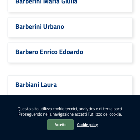
Barberini Maria Giulia
Barberini Urbano
Barbero Enrico Edoardo
Barbiani Laura
Barbiellini Amidei Rosanna
Questo sito utilizza cookie tecnici, analytics e di terze parti.
Proseguendo nella navigazione accetti l’utilizzo dei cookie.
Accetto
Cookie policy
Barbieri Claudio