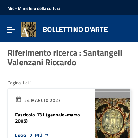
Vai ai contenuti
Vai al menu di navigazione
Mic - Ministero della cultura
Vai al footer
BOLLETTINO D'ARTE
Attiva / disattiva la navigazione
Riferimento ricerca : Santangeli
Valenzani Riccardo
Pagina 1 di 1
24 MAGGIO 2023
Fascicolo 131 (gennaio-marzo
2005)
LEGGI DI PIÙ