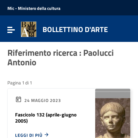
Vai ai contenuti
Vai al menu di navigazione
Mic - Ministero della cultura
Vai al footer
BOLLETTINO D'ARTE
Attiva / disattiva la navigazione
Riferimento ricerca : Paolucci
Antonio
Pagina 1 di 1
24 MAGGIO 2023
Fascicolo 132 (aprile-giugno
2005)
LEGGI DI PIÙ