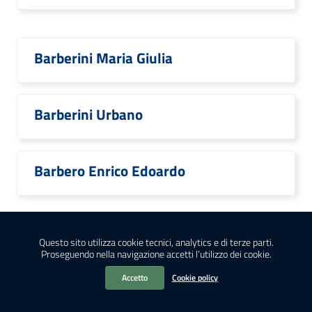
Barberini Maria Giulia
Barberini Urbano
Barbero Enrico Edoardo
Barbiani Laura
Questo sito utilizza cookie tecnici, analytics e di terze parti.
Proseguendo nella navigazione accetti l’utilizzo dei cookie.
Accetto
Cookie policy
Barbiellini Amidei Rosanna