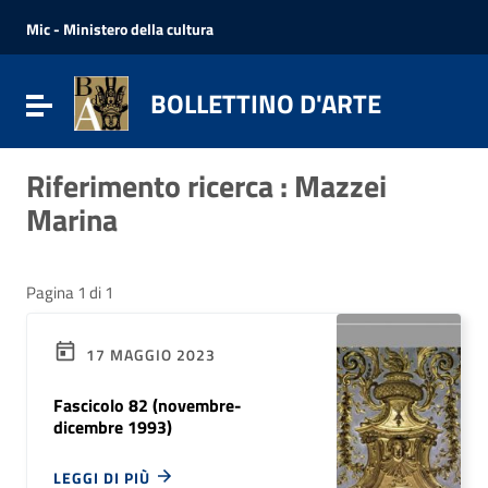
Vai ai contenuti
Vai al menu di navigazione
Mic - Ministero della cultura
Vai al footer
BOLLETTINO D'ARTE
Attiva / disattiva la navigazione
Riferimento ricerca : Mazzei
Marina
Pagina 1 di 1
17 MAGGIO 2023
Fascicolo 82 (novembre-
dicembre 1993)
LEGGI DI PIÙ