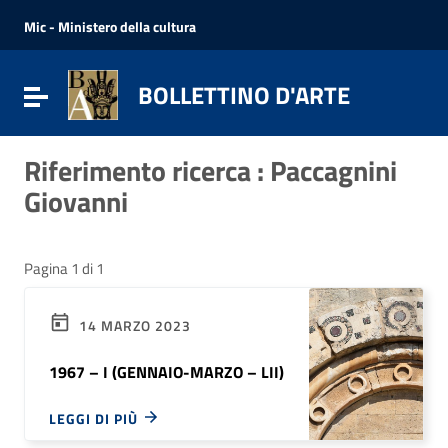
Vai ai contenuti
Vai al menu di navigazione
Mic - Ministero della cultura
Vai al footer
BOLLETTINO D'ARTE
Attiva / disattiva la navigazione
Riferimento ricerca : Paccagnini
Giovanni
Pagina 1 di 1
14 MARZO 2023
1967 – I (GENNAIO-MARZO – LII)
LEGGI DI PIÙ