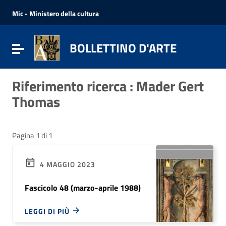
Vai ai contenuti
Vai al menu di navigazione
Mic - Ministero della cultura
Vai al footer
BOLLETTINO D'ARTE
Attiva / disattiva la navigazione
Riferimento ricerca : Mader Gert
Thomas
Pagina 1 di 1
4 MAGGIO 2023
Fascicolo 48 (marzo-aprile 1988)
LEGGI DI PIÙ