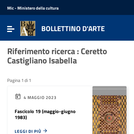
Vai ai contenuti
Vai al menu di navigazione
Mic - Ministero della cultura
Vai al footer
BOLLETTINO D'ARTE
Attiva / disattiva la navigazione
Riferimento ricerca : Ceretto
Castigliano Isabella
Pagina 1 di 1
4 MAGGIO 2023
Fascicolo 19 (maggio-giugno
1983)
LEGGI DI PIÙ