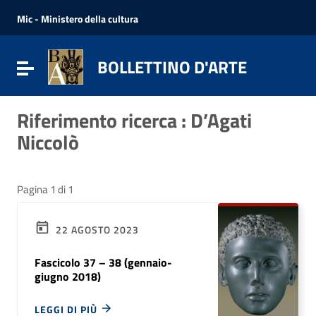
Vai ai contenuti
Vai al menu di navigazione
Mic - Ministero della cultura
Vai al footer
BOLLETTINO D'ARTE
Attiva / disattiva la navigazione
Riferimento ricerca : D’Agati
Niccolò
Pagina 1 di 1
22 AGOSTO 2023
Fascicolo 37 – 38 (gennaio-
giugno 2018)
LEGGI DI PIÙ