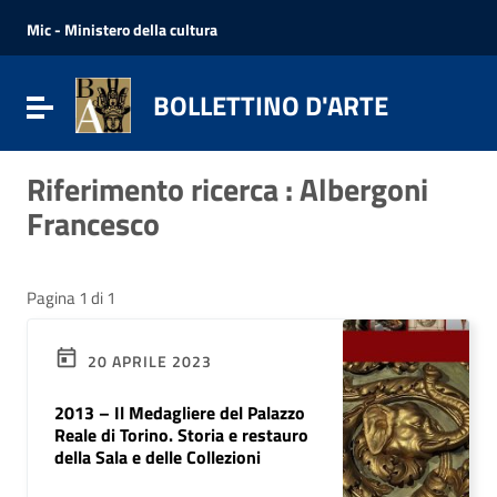
Vai ai contenuti
Vai al menu di navigazione
Mic - Ministero della cultura
Vai al footer
BOLLETTINO D'ARTE
Attiva / disattiva la navigazione
Riferimento ricerca : Albergoni
Francesco
Pagina 1 di 1
20 APRILE 2023
2013 – Il Medagliere del Palazzo
Reale di Torino. Storia e restauro
della Sala e delle Collezioni