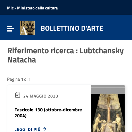
Vai ai contenuti
Vai al menu di navigazione
Mic - Ministero della cultura
Vai al footer
BOLLETTINO D'ARTE
Attiva / disattiva la navigazione
Riferimento ricerca : Lubtchansky
Natacha
Pagina 1 di 1
24 MAGGIO 2023
Fascicolo 130 (ottobre-dicembre
2004)
LEGGI DI PIÙ