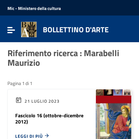
Vai ai contenuti
Vai al menu di navigazione
Mic - Ministero della cultura
Vai al footer
BOLLETTINO D'ARTE
Attiva / disattiva la navigazione
Riferimento ricerca : Marabelli
Maurizio
Pagina 1 di 1
21 LUGLIO 2023
Fascicolo 16 (ottobre-dicembre
2012)
LEGGI DI PIÙ