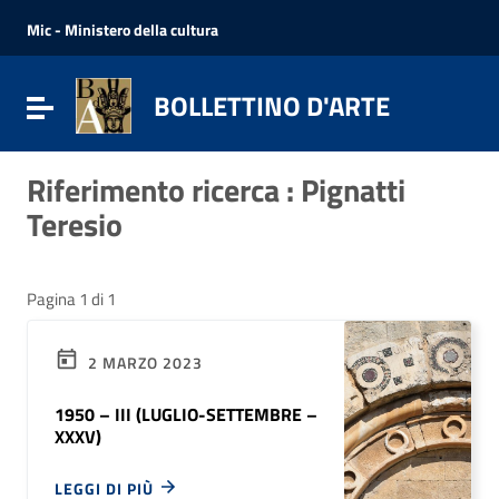
Vai ai contenuti
Vai al menu di navigazione
Mic - Ministero della cultura
Vai al footer
BOLLETTINO D'ARTE
Attiva / disattiva la navigazione
Riferimento ricerca : Pignatti
Teresio
Pagina 1 di 1
2 MARZO 2023
1950 – III (LUGLIO-SETTEMBRE –
XXXV)
LEGGI DI PIÙ