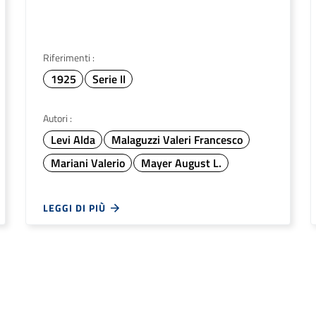
Riferimenti :
1925
Serie II
Autori :
Levi Alda
Malaguzzi Valeri Francesco
Mariani Valerio
Mayer August L.
LEGGI DI PIÙ