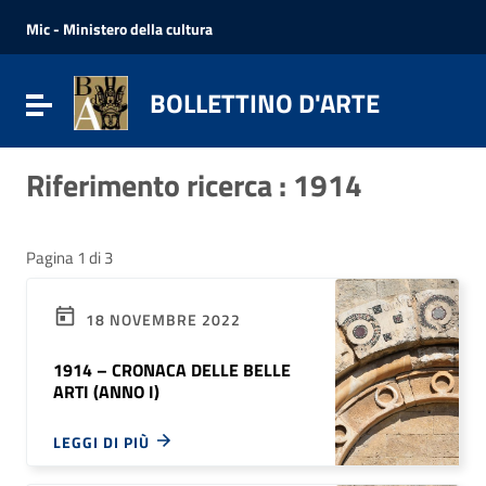
Vai ai contenuti
Vai al menu di navigazione
Mic - Ministero della cultura
Vai al footer
BOLLETTINO D'ARTE
Attiva / disattiva la navigazione
Riferimento ricerca : 1914
Pagina 1 di 3
18 NOVEMBRE 2022
1914 – CRONACA DELLE BELLE
ARTI (ANNO I)
LEGGI DI PIÙ