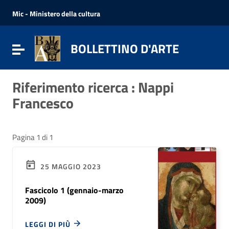
Vai ai contenuti
Vai al menu di navigazione
Mic - Ministero della cultura
Vai al footer
BOLLETTINO D'ARTE
Attiva / disattiva la navigazione
Riferimento ricerca : Nappi
Francesco
Pagina 1 di 1
25 MAGGIO 2023
Fascicolo 1 (gennaio-marzo
2009)
LEGGI DI PIÙ