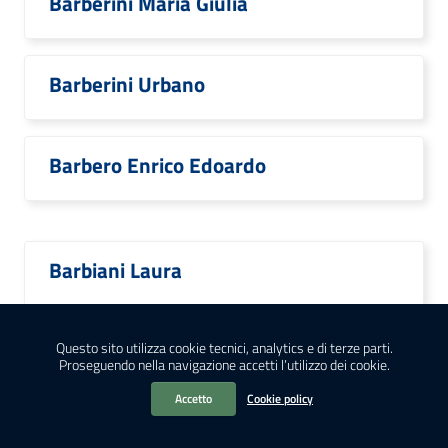
Barberini Maria Giulia
Barberini Urbano
Barbero Enrico Edoardo
Barbiani Laura
Barbiellini Amidei Rosanna
Questo sito utilizza cookie tecnici, analytics e di terze parti.
Proseguendo nella navigazione accetti l’utilizzo dei cookie.
Accetto
Cookie policy
Barbieri Claudio