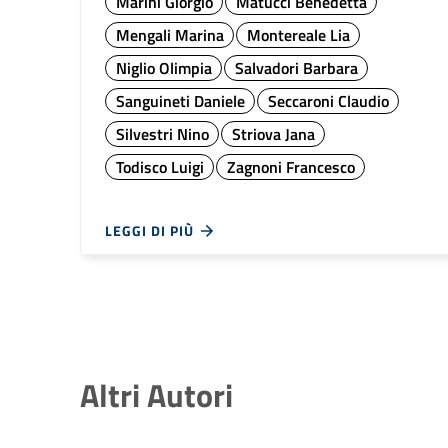
Marini Giorgio
Matucci Benedetta
Mengali Marina
Montereale Lia
Niglio Olimpia
Salvadori Barbara
Sanguineti Daniele
Seccaroni Claudio
Silvestri Nino
Striova Jana
Todisco Luigi
Zagnoni Francesco
LEGGI DI PIÙ
Altri Autori