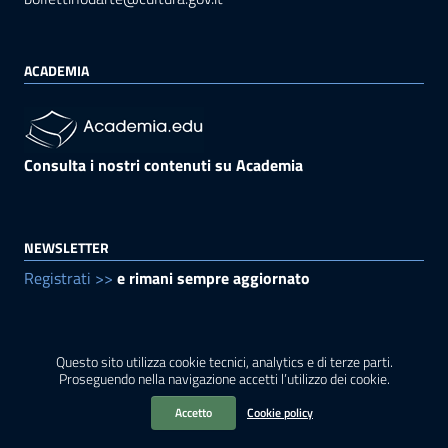
ACADEMIA
Consulta i nostri contenuti su Academia
NEWSLETTER
Registrati >>
e rimani sempre aggiornato
Questo sito utilizza cookie tecnici, analytics e di terze parti.
Sezione Link Utili
Privacy
|
Cookie policy
|
Note legali
|
Contatti
|
Proseguendo nella navigazione accetti l’utilizzo dei cookie.
Accessibilità
|
Crediti
|
Mappa
|
Rss
|
Accetto
Cookie policy