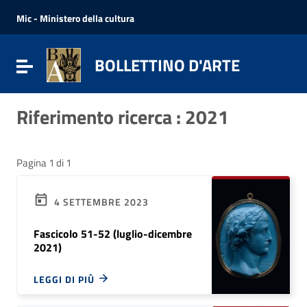
Vai ai contenuti
Vai al menu di navigazione
Mic - Ministero della cultura
Vai al footer
BOLLETTINO D'ARTE
Attiva / disattiva la navigazione
Riferimento ricerca : 2021
Pagina 1 di 1
4 SETTEMBRE 2023
Fascicolo 51-52 (luglio-dicembre
2021)
LEGGI DI PIÙ