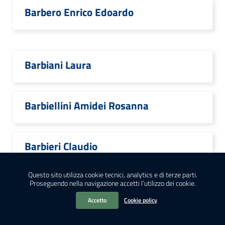
Barbero Enrico Edoardo
Barbiani Laura
Barbiellini Amidei Rosanna
Barbieri Claudio
Questo sito utilizza cookie tecnici, analytics e di terze parti.
Proseguendo nella navigazione accetti l’utilizzo dei cookie.
Barbieri Costanza
Accetto
Cookie policy