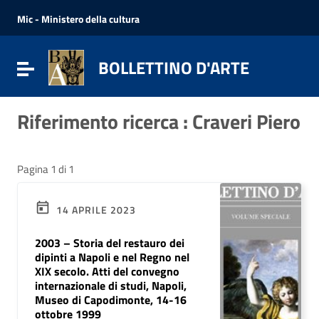
Vai ai contenuti
Vai al menu di navigazione
Mic - Ministero della cultura
Vai al footer
BOLLETTINO D'ARTE
Attiva / disattiva la navigazione
Riferimento ricerca : Craveri Piero
Pagina 1 di 1
14 APRILE 2023
2003 – Storia del restauro dei
dipinti a Napoli e nel Regno nel
XIX secolo. Atti del convegno
internazionale di studi, Napoli,
Museo di Capodimonte, 14-16
ottobre 1999