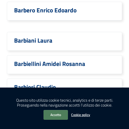
Barbero Enrico Edoardo
Barbiani Laura
Barbiellini Amidei Rosanna
Barbieri Claudio
Questo sito utilizza cookie tecnici, analytics e di terze parti.
Proseguendo nella navigazione accetti l’utilizzo dei cookie.
Accetto
Cookie policy
Barbieri Costanza