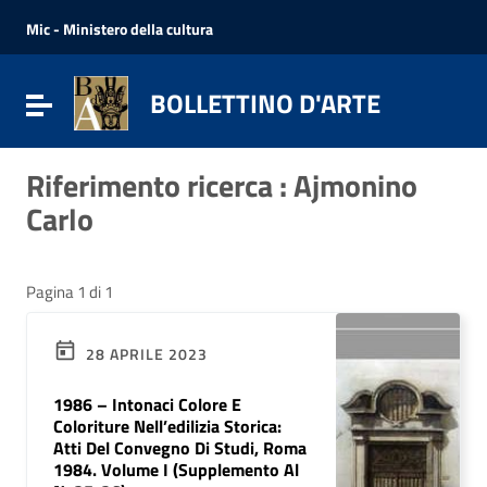
Vai ai contenuti
Vai al menu di navigazione
Mic - Ministero della cultura
Vai al footer
BOLLETTINO D'ARTE
Attiva / disattiva la navigazione
Riferimento ricerca : Ajmonino
Carlo
Pagina 1 di 1
28 APRILE 2023
1986 – Intonaci Colore E
Coloriture Nell’edilizia Storica:
Atti Del Convegno Di Studi, Roma
1984. Volume I (Supplemento Al