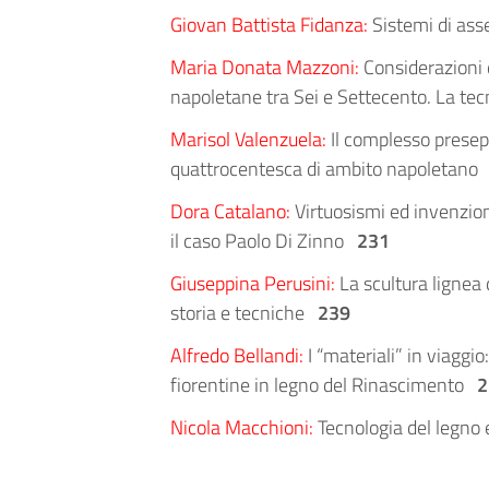
Giovan Battista Fidanza:
Sistemi di asse
Maria Donata Mazzoni:
Considerazioni d
napoletane tra Sei e Settecento. La tec
Marisol Valenzuela:
Il complesso presepi
quattrocentesca di ambito napoletan
Dora Catalano:
Virtuosismi ed invenzioni
il caso Paolo Di Zinno
231
Giuseppina Perusini:
La scultura lignea 
storia e tecniche
239
Alfredo Bellandi:
I “materiali” in viaggio
fiorentine in legno del Rinascimento
2
Nicola Macchioni:
Tecnologia del legno e