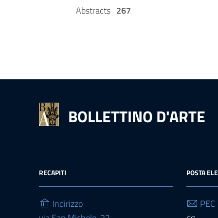
Abstracts
267
BOLLETTINO D'ARTE
RECAPITI
POSTA EL
Indirizzo
PEC
via San Michele, 22
dg-