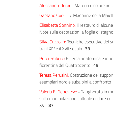
Alessandro Tomei:
Materia e colore nel
Gaetano Curzi:
Le Madonne della Maiell
Elisabetta Sonnino:
Il restauro di alcun
Note sulle decorazioni a foglia di stagn
Silva Cuzzolin:
Tecniche esecutive dei su
tra il XIV e il XVII secolo
39
Peter Stiberc:
Ricerca anatomica e innova
fiorentina del Quattrocento
49
Teresa Perusini:
Costruzione dei supporti
esemplari nord e subalpini a confront
Valeria E. Genovese:
«Gangherato in mod
sulla manipolazione cultuale di due scu
XVI
87