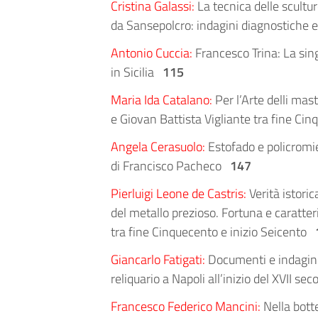
Cristina Galassi:
La tecnica delle scultur
da Sansepolcro: indagini diagnostiche e 
Antonio Cuccia:
Francesco Trina: La sin
in Sicilia
115
Maria Ida Catalano:
Per l’Arte delli mast
e Giovan Battista Vigliante tra fine Ci
Angela Cerasuolo:
Estofado e policromie
di Francisco Pacheco
147
Pierluigi Leone de Castris:
Verità istoric
del metallo prezioso. Fortuna e caratteri
tra fine Cinquecento e inizio Seicento
Giancarlo Fatigati:
Documenti e indagini 
reliquario a Napoli all’inizio del XVII se
Francesco Federico Mancini:
Nella bott