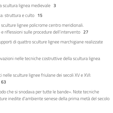
la scultura lignea medievale
3
a: struttura e culto
15
e sculture lignee policrome centro meridionali.
o e riflessioni sulle procedure dell’intervento
27
pporti di quattro sculture lignee marchigiane realizzate
zioni nelle tecniche costruttive della scultura lignea
 nelle sculture lignee friulane dei secoli XV e XVI:
o
63
o che si snodava per tutte le bande». Note tecniche
lture inedite d’ambiente senese della prima metà del secolo