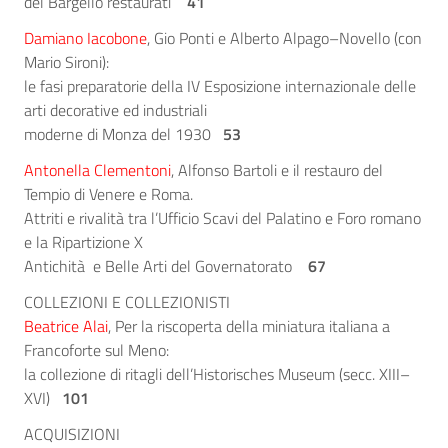
del Bargello restaurati
41
Damiano Iacobone
, Gio Ponti e Alberto Alpago–Novello (con
Mario Sironi):
le fasi preparatorie della IV Esposizione internazionale delle
arti decorative ed industriali
moderne di Monza del 1930
53
Antonella Clementoni
, Alfonso Bartoli e il restauro del
Tempio di Venere e Roma.
Attriti e rivalità tra l’Ufficio Scavi del Palatino e Foro romano
e la Ripartizione X
Antichità e Belle Arti del Governatorato
67
COLLEZIONI E COLLEZIONISTI
Beatrice Alai
, Per la riscoperta della miniatura italiana a
Francoforte sul Meno:
la collezione di ritagli dell’Historisches Museum (secc. XIII–
XVI)
101
ACQUISIZIONI