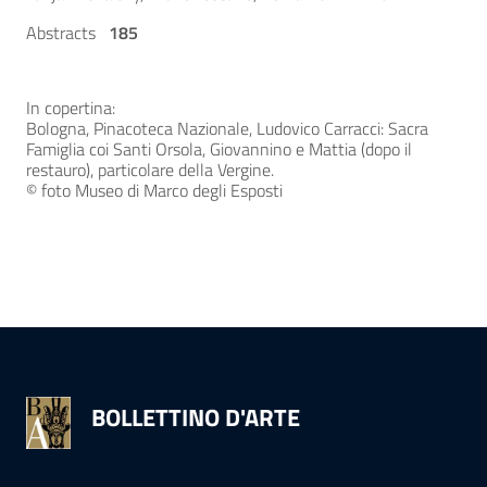
Abstracts
185
In copertina:
Bologna, Pinacoteca Nazionale, Ludovico Carracci: Sacra
Famiglia coi Santi Orsola, Giovannino e Mattia (dopo il
restauro), particolare della Vergine.
© foto Museo di Marco degli Esposti
BOLLETTINO D'ARTE